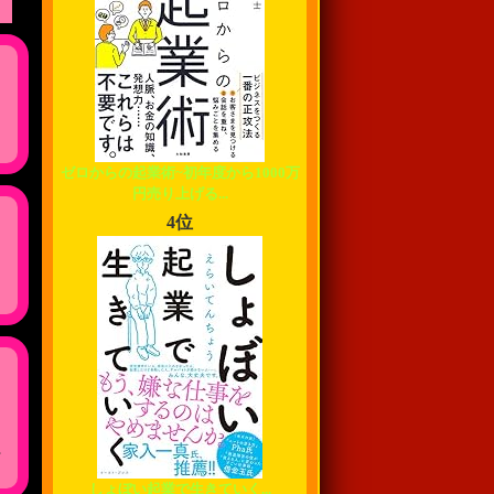
ゼロからの起業術~初年度から1000万
円売り上げる...
4位
,
しょぼい起業で生きていく...