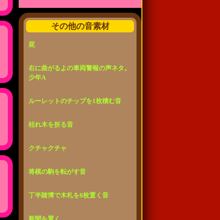
その他の音素材
屁
右に曲がるよの車両警報の声ネタ。
少年A
ルーレットのチップを1枚積む音
枯れ木を折る音
クチャクチャ
将棋の駒を転がす音
丁半賭博で木札を8枚置く音
新聞を置く