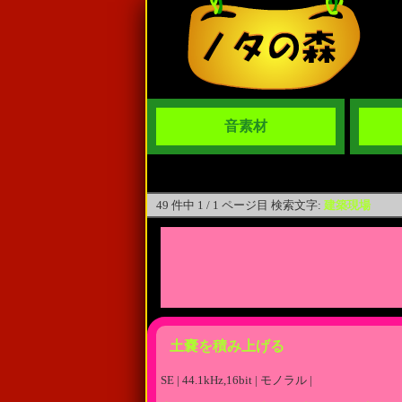
音素材
49 件中 1 / 1 ページ目 検索文字:
建築現場
土嚢を積み上げる
SE | 44.1kHz,16bit | モノラル |