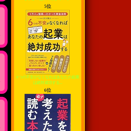
5位
,
6つの不安がなくなればあなたの起業
,
は絶対成功する...
6位
,