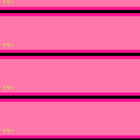
闘
,
ドサッ
,
闘
,
ドサッ
,
闘
,
ドサッ
,
闘
,
ドサッ
,