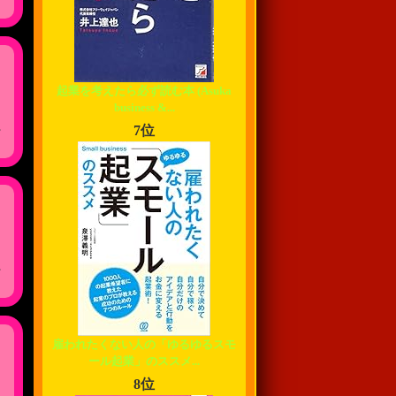
起業を考えたら必ず読む本 (Asuka
business &...
,
7位
,
雇われたくない人の「ゆるゆるスモ
ール起業」のススメ...
8位