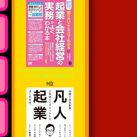
ダンゼン得する 知りたいことがパッ
とわかる 起業と会社経営の...
9位