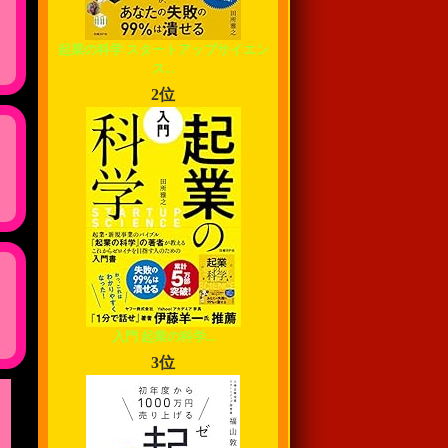
起業の科学 スタートアップサイエン
ス...
2位
入門 起業の科学...
3位