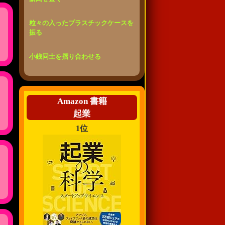
粒々の入ったプラスチックケースを
振る
小銭同士を摺り合わせる
Amazon 書籍
起業
1位