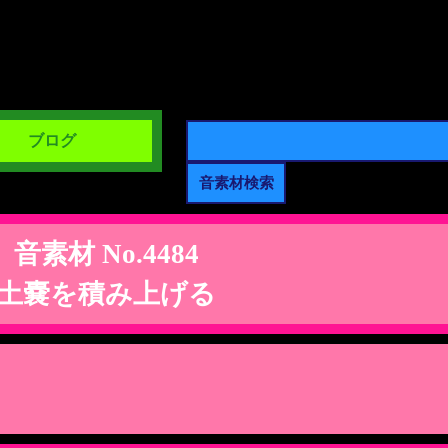
ブログ
音素材 No.4484
土嚢を積み上げる