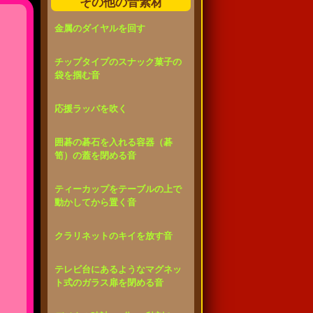
その他の音素材
金属のダイヤルを回す
チップタイプのスナック菓子の
袋を掴む音
応援ラッパを吹く
囲碁の碁石を入れる容器（碁
笥）の蓋を閉める音
ティーカップをテーブルの上で
動かしてから置く音
クラリネットのキイを放す音
テレビ台にあるようなマグネッ
ト式のガラス扉を閉める音