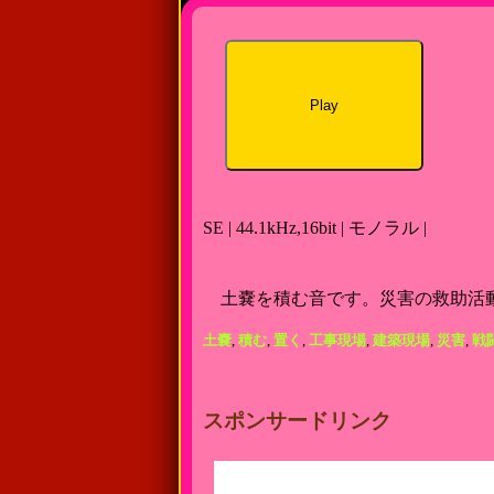
Play
SE | 44.1kHz,16bit | モノラル |
土嚢を積む音です。災害の救助活
土嚢
,
積む
,
置く
,
工事現場
,
建築現場
,
災害
,
戦
スポンサードリンク