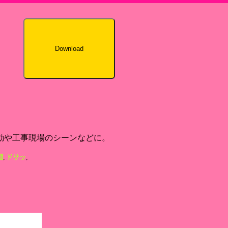
Download
動や工事現場のシーンなどに。
闘
,
ドサッ
,