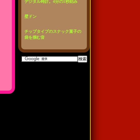
デジタル時計。4分の1秒刻み
壁ドン
チップタイプのスナック菓子の
袋を掴む音