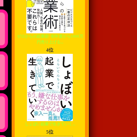
ゼロからの起業術~初年度から1000万
円売り上げる...
4位
しょぼい起業で生きていく...
5位