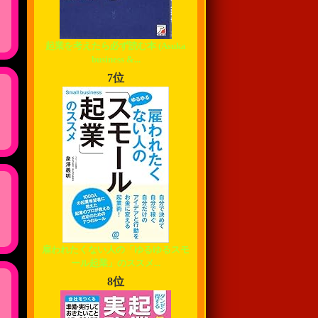
起業を考えたら必ず読む本 (Asuka
business &...
7位
雇われたくない人の「ゆるゆるスモ
ール起業」のススメ...
8位