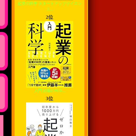
起業の科学 スタートアップサイエン
ス...
2位
入門 起業の科学...
3位