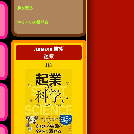
鼻を啜る
中くらいの爆発音
Amazon 書籍
起業
1位