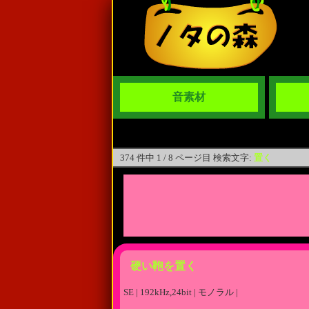
音素材
374 件中 1 / 8 ページ目 検索文字:
置く
硬い鞄を置く
SE | 192kHz,24bit | モノラル |