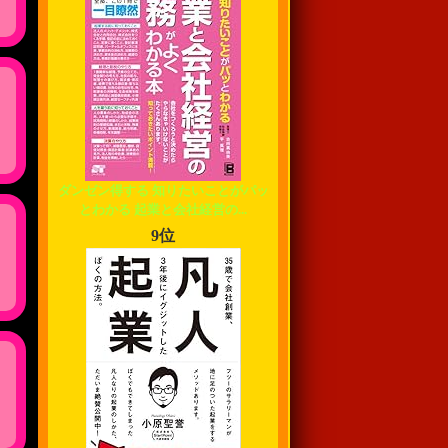
ダンゼン得する 知りたいことがパッ
とわかる 起業と会社経営の...
9位