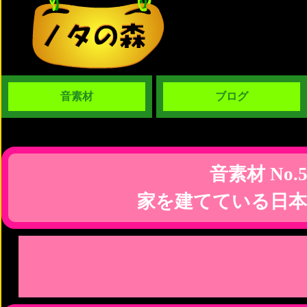
音素材
ブログ
音素材 No.5
家を建てている日本