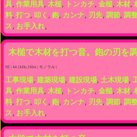
具
,
作業用具
,
木槌
,
トンカチ
,
金槌
,
木材
,
料
,
打つ
,
叩く
,
鉋
,
カンナ
,
刃先
,
調節
,
調
ス
,
お手入れ
,
木槌で木材を打つ音。鉋の刃を
SE | 44.1kHz,16bit | モノラル |
工事現場
,
建築現場
,
建設現場
,
土木現場
,
具
,
作業用具
,
木槌
,
トンカチ
,
金槌
,
木材
,
料
,
打つ
,
叩く
,
鉋
,
カンナ
,
刃先
,
調節
,
調
ス
,
お手入れ
,