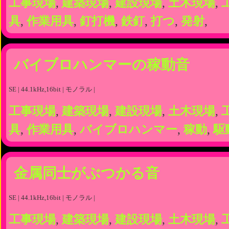
工事現場
,
建築現場
,
建設現場
,
土木現場
,
具
,
作業用具
,
釘打機
,
鉄釘
,
打つ
,
発射
,
バイブロハンマーの稼動音
SE | 44.1kHz,16bit | モノラル |
工事現場
,
建築現場
,
建設現場
,
土木現場
,
具
,
作業用具
,
バイブロハンマー
,
稼動
,
駆
金属同士がぶつかる音
SE | 44.1kHz,16bit | モノラル |
工事現場
,
建築現場
,
建設現場
,
土木現場
,