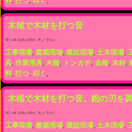
料
,
打つ
,
叩く
,
木槌で木材を打つ音
SE | 44.1kHz,16bit | モノラル |
工事現場
,
建築現場
,
建設現場
,
土木現場
,
具
,
作業用具
,
木槌
,
トンカチ
,
金槌
,
木材
,
料
,
打つ
,
叩く
,
木槌で木材を打つ音。鉋の刃を
SE | 44.1kHz,16bit | モノラル |
工事現場
,
建築現場
,
建設現場
,
土木現場
,