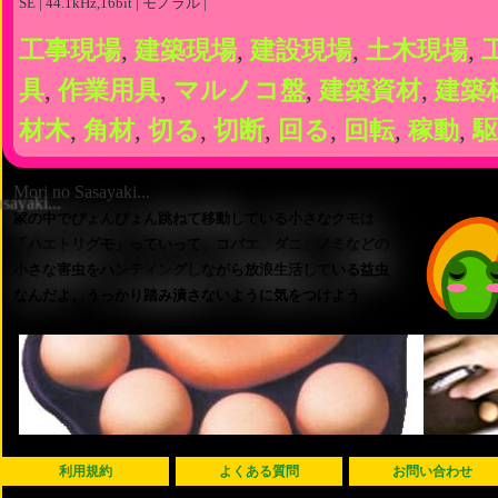
SE | 44.1kHz,16bit | モノラル |
工事現場
,
建築現場
,
建設現場
,
土木現場
,
具
,
作業用具
,
マルノコ盤
,
建築資材
,
建築
材木
,
角材
,
切る
,
切断
,
回る
,
回転
,
稼動
,
駆
Mori no Sasayaki...
家の中でぴょんぴょん跳ねて移動している小さなクモは
「ハエトリグモ」っていって、コバエ、ダニ、ノミなどの
小さな害虫をハンティングしながら放浪生活している益虫
なんだよ。うっかり踏み潰さないように気をつけよう
利用規約
よくある質問
お問い合わせ