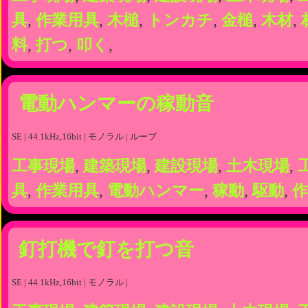
具
,
作業用具
,
木槌
,
トンカチ
,
金槌
,
木材
,
料
,
打つ
,
叩く
,
電動ハンマーの稼動音
SE | 44.1kHz,16bit | モノラル | ループ
工事現場
,
建築現場
,
建設現場
,
土木現場
,
具
,
作業用具
,
電動ハンマー
,
稼動
,
駆動
,
作
釘打機で釘を打つ音
SE | 44.1kHz,16bit | モノラル |