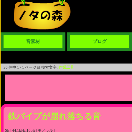
音素材
ブログ
36 件中 1 / 1 ページ目 検索文字:
作業工具
鉄パイプが崩れ落ちる音
SE | 44.1kHz,16bit | モノラル |