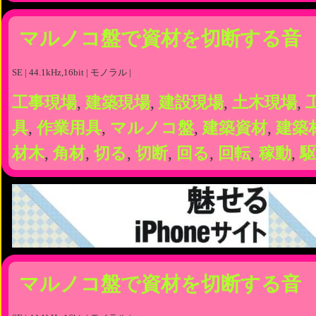
マルノコ盤で資材を切断する音
SE | 44.1kHz,16bit | モノラル |
工事現場
,
建築現場
,
建設現場
,
土木現場
,
具
,
作業用具
,
マルノコ盤
,
建築資材
,
建築
材木
,
角材
,
切る
,
切断
,
回る
,
回転
,
稼動
,
駆
マルノコ盤で資材を切断する音