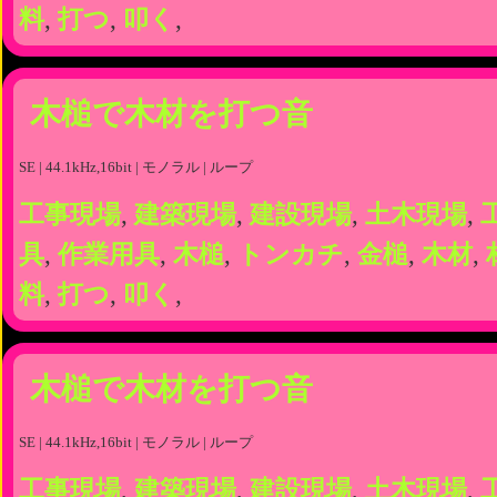
料
,
打つ
,
叩く
,
木槌で木材を打つ音
SE | 44.1kHz,16bit | モノラル | ループ
工事現場
,
建築現場
,
建設現場
,
土木現場
,
具
,
作業用具
,
木槌
,
トンカチ
,
金槌
,
木材
,
料
,
打つ
,
叩く
,
木槌で木材を打つ音
SE | 44.1kHz,16bit | モノラル | ループ
工事現場
,
建築現場
,
建設現場
,
土木現場
,