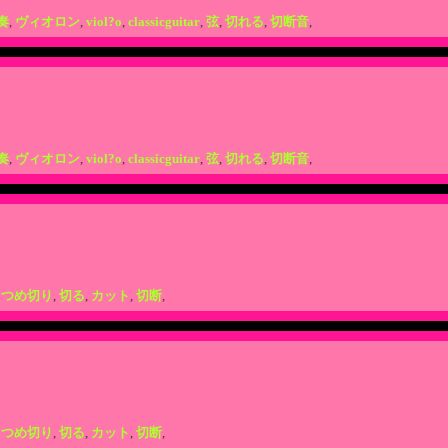
奏
,
ヴィオロン
,
viol?o
,
classicguitar
,
弦
,
切れる
,
切断音
,
奏
,
ヴィオロン
,
viol?o
,
classicguitar
,
弦
,
切れる
,
切断音
,
,
つめ切り
,
切る
,
カット
,
切断
,
,
つめ切り
,
切る
,
カット
,
切断
,