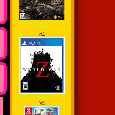
【PS4】Days Gone ( デイズゴーン )
【早期...
2位
World War Z(輸入版:北米)- PS4...
3位