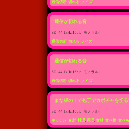
通信切断
,
切れる
,
ノイズ
,
通信が切れる音
SE | 44.1kHz,16bit | モノラル |
通信切断
,
切れる
,
ノイズ
,
通信が切れる音
SE | 44.1kHz,16bit | モノラル |
通信切断
,
切れる
,
ノイズ
,
まな板の上で包丁でカボチャを切る
SE | 44.1kHz,16bit | モノラル |
キッチン
,
台所
,
料理
,
調理
,
食材
,
食べ物
,
食べ