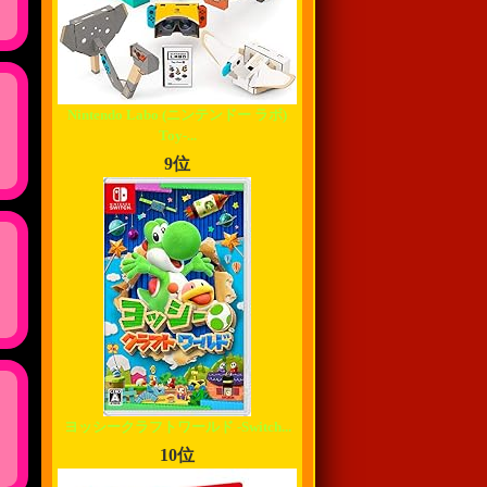
Nintendo Labo (ニンテンドー ラボ)
Toy-...
9位
ヨッシークラフトワールド -Switch...
10位