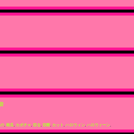
音
もの
,
南瓜
,
カボチャ
,
切る
,
切断
,
カット
,
ハロウィン
,
ハロウィーン
,