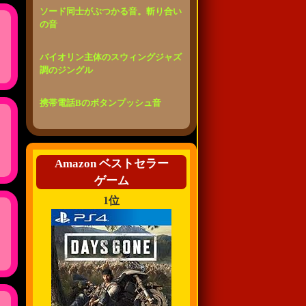
ソード同士がぶつかる音。斬り合い
の音
バイオリン主体のスウィングジャズ
調のジングル
携帯電話Bのボタンプッシュ音
Amazon ベストセラー
ゲーム
1位