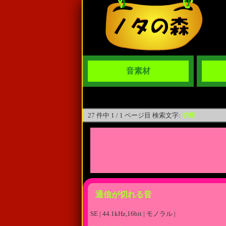
音素材
27 件中 1 / 1 ページ目 検索文字:
切断
通信が切れる音
SE | 44.1kHz,16bit | モノラル |