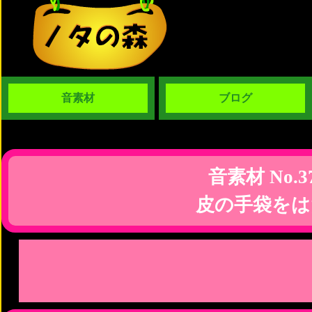
音素材
ブログ
音素材 No.3
皮の手袋をは