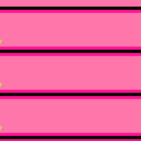
音
,
音
,
音
,