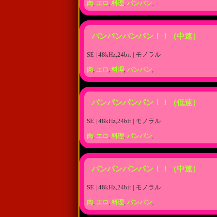
肉
,
エロ
,
料理
,
パンパン
,
パンパンパンパン！！（中速）
SE | 48kHz,24bit | モノラル |
肉
,
エロ
,
料理
,
パンパン
,
パンパンパンパン！！（低速）
SE | 48kHz,24bit | モノラル |
肉
,
エロ
,
料理
,
パンパン
,
パンパンパンパン！！（中速）
SE | 48kHz,24bit | モノラル |
肉
,
エロ
,
料理
,
パンパン
,