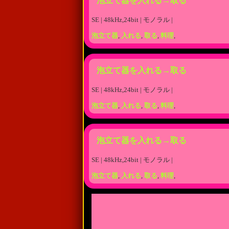
泡立て器を入れる→取る
SE | 48kHz,24bit | モノラル |
泡立て器
,
入れる
,
取る
,
料理
,
泡立て器を入れる→取る
SE | 48kHz,24bit | モノラル |
泡立て器
,
入れる
,
取る
,
料理
,
泡立て器を入れる→取る
SE | 48kHz,24bit | モノラル |
泡立て器
,
入れる
,
取る
,
料理
,