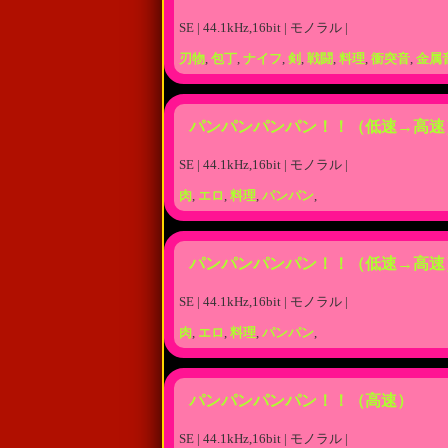
SE | 44.1kHz,16bit | モノラル |
刃物
,
包丁
,
ナイフ
,
剣
,
戦闘
,
料理
,
衝突音
,
金属
パンパンパンパン！！（低速→高速
SE | 44.1kHz,16bit | モノラル |
肉
,
エロ
,
料理
,
パンパン
,
パンパンパンパン！！（低速→高速
SE | 44.1kHz,16bit | モノラル |
肉
,
エロ
,
料理
,
パンパン
,
パンパンパンパン！！（高速）
SE | 44.1kHz,16bit | モノラル |