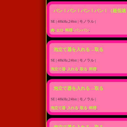
パン！パン！パン！パン！（超低速
SE | 48kHz,24bit | モノラル |
肉
,
エロ
,
料理
,
パンパン
,
泡立て器を入れる→取る
SE | 48kHz,24bit | モノラル |
泡立て器
,
入れる
,
取る
,
料理
,
泡立て器を入れる→取る
SE | 48kHz,24bit | モノラル |
泡立て器
,
入れる
,
取る
,
料理
,