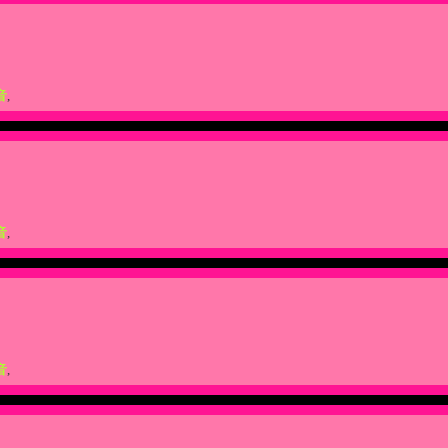
音
,
音
,
音
,