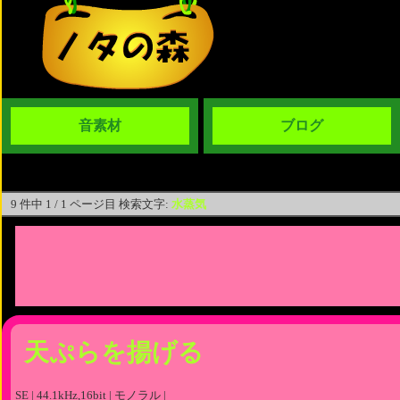
音素材
ブログ
9 件中 1 / 1 ページ目 検索文字:
水蒸気
天ぷらを揚げる
SE | 44.1kHz,16bit | モノラル |