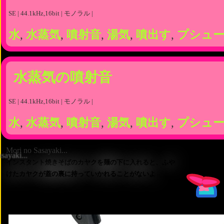
SE | 44.1kHz,16bit | モノラル |
水
,
水蒸気
,
噴射音
,
湯気
,
噴出す
,
プシュ
水蒸気の噴射音
SE | 44.1kHz,16bit | モノラル |
水
,
水蒸気
,
噴射音
,
湯気
,
噴出す
,
プシュ
Mori no Sasayaki...
インスタント焼きそばのカヤクを麺の下に入れると、ふや
けたカヤクが蓋の裏に持っていかれることがないよ