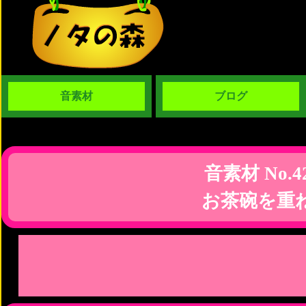
音素材
ブログ
音素材 No.4
お茶碗を重