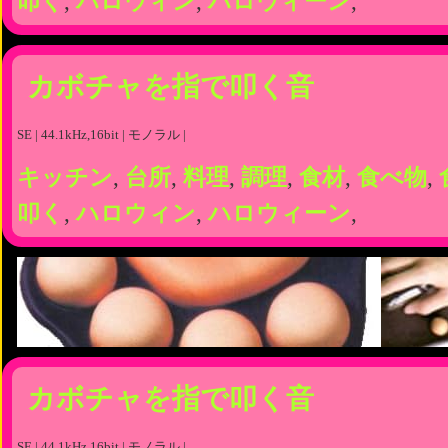
叩く
,
ハロウィン
,
ハロウィーン
,
カボチャを指で叩く音
SE | 44.1kHz,16bit | モノラル |
キッチン
,
台所
,
料理
,
調理
,
食材
,
食べ物
,
叩く
,
ハロウィン
,
ハロウィーン
,
カボチャを指で叩く音
SE | 44.1kHz,16bit | モノラル |