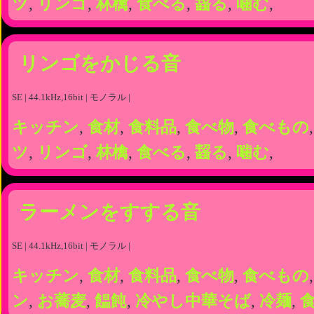
ツ
,
リンゴ
,
林檎
,
食べる
,
齧る
,
噛む
,
リンゴをかじる音
SE | 44.1kHz,16bit | モノラル |
キッチン
,
食材
,
食料品
,
食べ物
,
食べもの
ツ
,
リンゴ
,
林檎
,
食べる
,
齧る
,
噛む
,
ラーメンをすする音
SE | 44.1kHz,16bit | モノラル |
キッチン
,
食材
,
食料品
,
食べ物
,
食べもの
ン
,
お蕎麦
,
饂飩
,
冷やし中華そば
,
冷麺
,