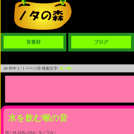
音素材
ブログ
48 件中 1 / 1 ページ目 検索文字:
食べ物
水を飲む喉の音
SE | 44.1kHz,16bit | モノラル |