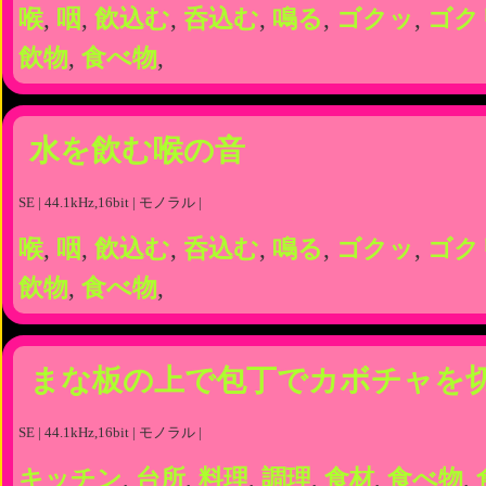
喉
,
咽
,
飲込む
,
呑込む
,
鳴る
,
ゴクッ
,
ゴク
飲物
,
食べ物
,
水を飲む喉の音
SE | 44.1kHz,16bit | モノラル |
喉
,
咽
,
飲込む
,
呑込む
,
鳴る
,
ゴクッ
,
ゴク
飲物
,
食べ物
,
まな板の上で包丁でカボチャを
SE | 44.1kHz,16bit | モノラル |
キッチン
,
台所
,
料理
,
調理
,
食材
,
食べ物
,