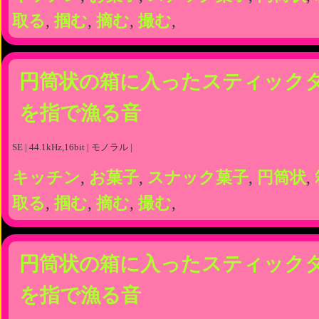
取る
,
掴む
,
摘む
,
撮む
,
円筒状の箱に入ったスティック
を指で漁る音
SE | 44.1kHz,16bit | モノラル |
キッチン
,
お菓子
,
スナック菓子
,
円筒状
,
取る
,
掴む
,
摘む
,
撮む
,
円筒状の箱に入ったスティック
を指で漁る音