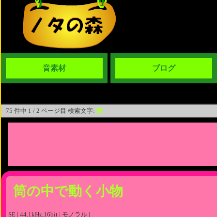
音素材
ブログ
75 件中 1 / 2 ページ目 検索文字:
筒
筒の中で動く小物
SE | 44.1kHz,16bit | モノラル |