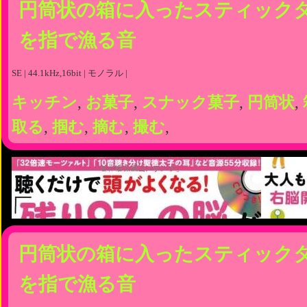
円筒状の箱に入ったスティック
を指で漁る音
SE | 44.1kHz,16bit | モノラル |
キッチン
,
お菓子
,
スナック菓子
,
円筒状
,
取る
,
掴む
,
摘む
,
撮む
,
円筒状の箱に入ったスティック
を指で漁る音