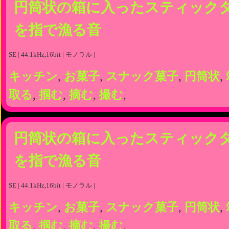
円筒状の箱に入ったスティック
を指で漁る音
SE | 44.1kHz,16bit | モノラル |
キッチン
,
お菓子
,
スナック菓子
,
円筒状
,
取る
,
掴む
,
摘む
,
撮む
,
円筒状の箱に入ったスティック
を指で漁る音
SE | 44.1kHz,16bit | モノラル |
キッチン
,
お菓子
,
スナック菓子
,
円筒状
,
取る
,
掴む
,
摘む
,
撮む
,