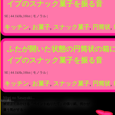
イプのスナック菓子を振る音
SE | 44.1kHz,16bit | モノラル |
キッチン
,
お菓子
,
スナック菓子
,
円筒状
,
ふたが開いた状態の円筒状の箱
イプのスナック菓子を振る音
SE | 44.1kHz,16bit | モノラル |
キッチン
,
お菓子
,
スナック菓子
,
円筒状
,
Mori no Sasayaki...
最近よくみかける「ペイントぬりたて」の張り紙、何かが
違う気がする・・・