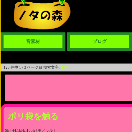
音素材
ブログ
125 件中 1 / 3 ページ目 検索文字:
掴む
ポリ袋を触る
SE | 44.1kHz,16bit | モノラル |