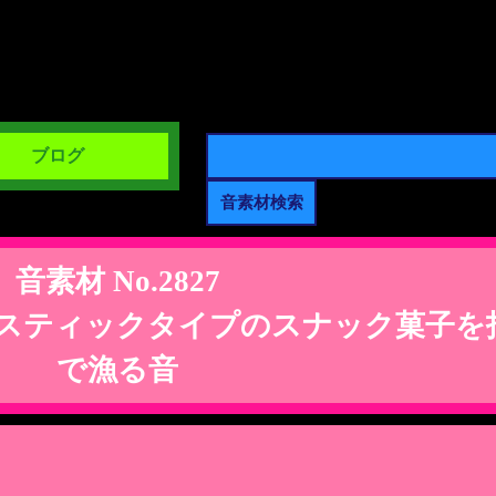
ブログ
音素材 No.2827
スティックタイプのスナック菓子を
で漁る音