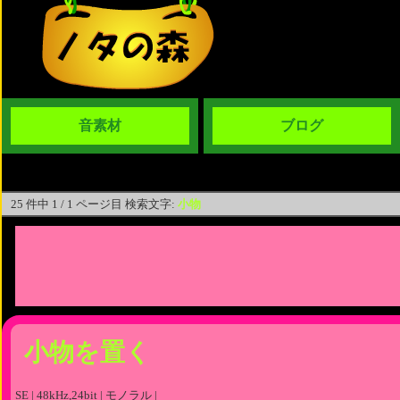
音素材
ブログ
25 件中 1 / 1 ページ目 検索文字:
小物
小物を置く
SE | 48kHz,24bit | モノラル |