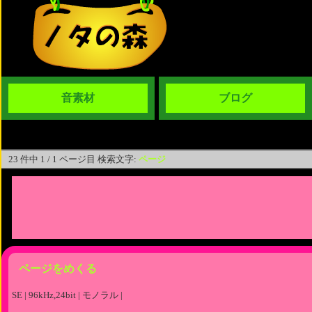
音素材
ブログ
23 件中 1 / 1 ページ目 検索文字:
ページ
ページをめくる
SE | 96kHz,24bit | モノラル |