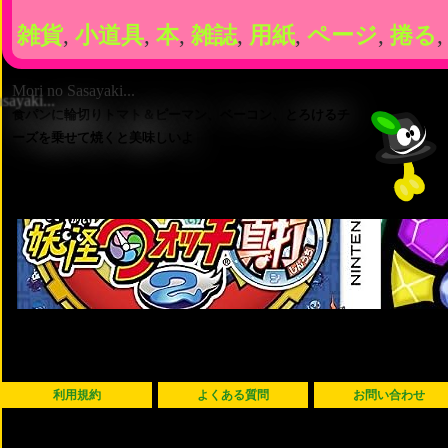
雑貨
,
小道具
,
本
,
雑誌
,
用紙
,
ページ
,
捲る
,
Mori no Sasayaki...
食パンに輪切りトマト＆ピーマン、ベーコン、とろけるチ
ーズを乗せて焼くと美味しいよ
利用規約
よくある質問
お問い合わせ