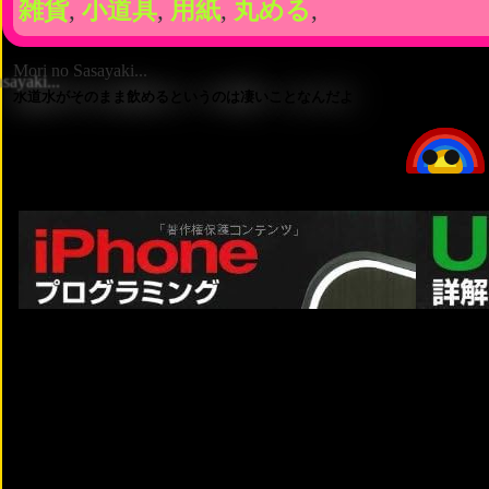
雑貨
,
小道具
,
用紙
,
丸める
,
Mori no Sasayaki...
水道水がそのまま飲めるというのは凄いことなんだよ