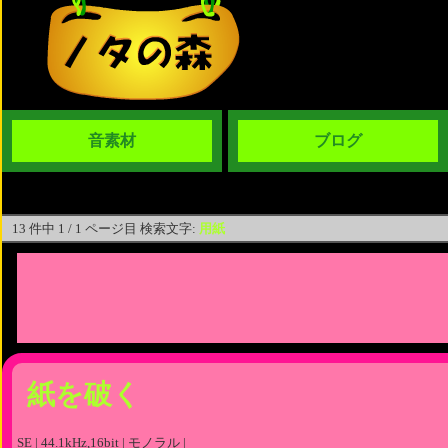
音素材
ブログ
13 件中 1 / 1 ページ目 検索文字:
用紙
紙を破く
SE | 44.1kHz,16bit | モノラル |