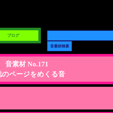
ブログ
音素材 No.171
誌のページをめくる音