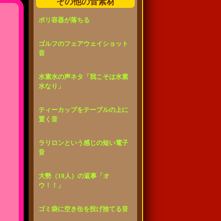
その他の音素材
ポリ容器が落ちる
ゴルフのフェアウェイショット
音
水素水の声ネタ「我こそは水素
水なり」
ティーカップをテーブルの上に
置く音
ラリロンという感じの短い電子
音
大勢（10人）の返事「オ
ウ！！」
ゴミ袋に空き缶を投げ捨てる音