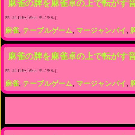
麻雀の牌を麻雀卓の上で転がす
SE | 44.1kHz,16bit | モノラル |
麻雀
,
テーブルゲーム
,
マージャンパイ
,
麻雀の牌を麻雀卓の上で転がす
SE | 44.1kHz,16bit | モノラル |
麻雀
,
テーブルゲーム
,
マージャンパイ
,