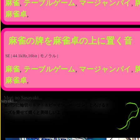
麻雀
,
テーブルゲーム
,
マージャンパイ
,
麻雀卓
,
麻雀の牌を麻雀卓の上に置く音
SE | 44.1kHz,16bit | モノラル |
麻雀
,
テーブルゲーム
,
マージャンパイ
,
麻雀卓
,
Mori no Sasayaki...
食パンに輪切りトマト＆ピーマン、ベーコン、とろけるチ
ーズを乗せて焼くと美味しいよ