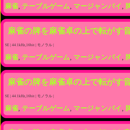
麻雀
,
テーブルゲーム
,
マージャンパイ
,
麻雀の牌を麻雀卓の上で転がす
SE | 44.1kHz,16bit | モノラル |
麻雀
,
テーブルゲーム
,
マージャンパイ
,
麻雀の牌を麻雀卓の上で転がす
SE | 44.1kHz,16bit | モノラル |
麻雀
,
テーブルゲーム
,
マージャンパイ
,