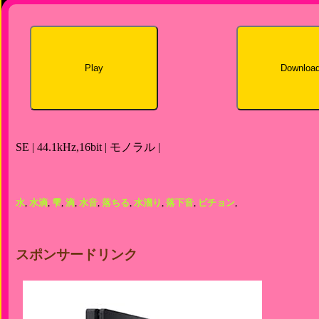
Play
Downloa
SE | 44.1kHz,16bit | モノラル |
水
,
水滴
,
雫
,
滴
,
水音
,
落ちる
,
水溜り
,
落下音
,
ピチョン
,
スポンサードリンク