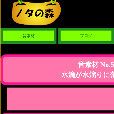
音素材
ブログ
音素材 No.5
水滴が水溜りに