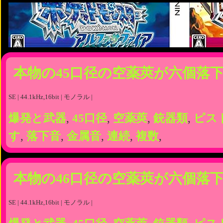
本物の45口径の空薬莢が六個落
SE | 44.1kHz,16bit | モノラル |
爆発と武器
,
45口径
,
空薬莢
,
銃器類
,
ピス
す
,
落下音
,
金属音
,
連続
,
複数
,
本物の46口径の空薬莢が六個落
SE | 44.1kHz,16bit | モノラル |