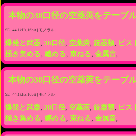
本物の38口径の空薬莢をテーブ
SE | 44.1kHz,16bit | モノラル |
爆発と武器
,
38口径
,
空薬莢
,
銃器類
,
ピス
掻き集める
,
纏める
,
束ねる
,
金属音
,
本物の38口径の空薬莢をテーブ
SE | 44.1kHz,16bit | モノラル |
爆発と武器
,
38口径
,
空薬莢
,
銃器類
,
ピス
掻き集める
,
纏める
,
束ねる
,
金属音
,