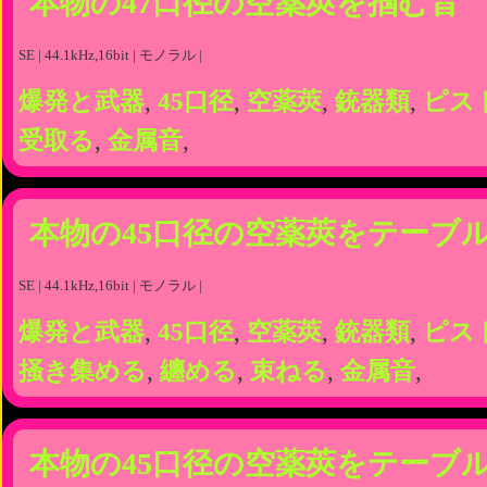
本物の47口径の空薬莢を掴む音
SE | 44.1kHz,16bit | モノラル |
爆発と武器
,
45口径
,
空薬莢
,
銃器類
,
ピス
受取る
,
金属音
,
本物の45口径の空薬莢をテーブ
SE | 44.1kHz,16bit | モノラル |
爆発と武器
,
45口径
,
空薬莢
,
銃器類
,
ピス
掻き集める
,
纏める
,
束ねる
,
金属音
,
本物の45口径の空薬莢をテーブ