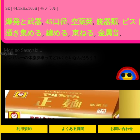
SE | 44.1kHz,16bit | モノラル |
爆発と武器
,
45口径
,
空薬莢
,
銃器類
,
ピス
掻き集める
,
纏める
,
束ねる
,
金属音
,
Mori no Sasayaki...
カンガルーの体脂肪率ってどれぐらいなんだろう？
利用規約
よくある質問
お問い合わせ