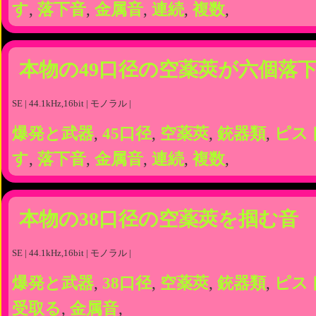
す
,
落下音
,
金属音
,
連続
,
複数
,
本物の49口径の空薬莢が六個落
SE | 44.1kHz,16bit | モノラル |
爆発と武器
,
45口径
,
空薬莢
,
銃器類
,
ピス
す
,
落下音
,
金属音
,
連続
,
複数
,
本物の38口径の空薬莢を掴む音
SE | 44.1kHz,16bit | モノラル |
爆発と武器
,
38口径
,
空薬莢
,
銃器類
,
ピス
受取る
,
金属音
,