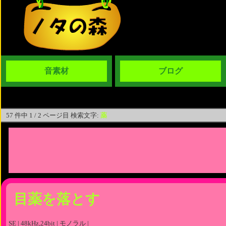
音素材
ブログ
57 件中 1 / 2 ページ目 検索文字:
薬
目薬を落とす
SE | 48kHz,24bit | モノラル |