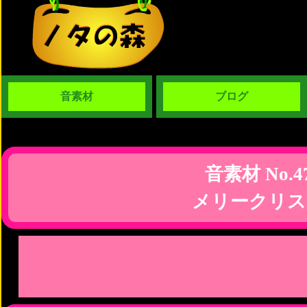
音素材
ブログ
音素材 No.4
メリークリス