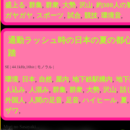
盛上る
,
群集
,
群衆
,
大勢
,
沢山
,
約300人の
ガヤガヤ
,
スポーツ
,
試合
,
競技
,
環境音
,
通勤ラッシュ時の日本の夏の都
踏
SE | 44.1kHz,16bit | モノラル |
環境
,
日本
,
自然
,
屋内
,
地下鉄駅構内
,
地下
人込み
,
人混み
,
群集
,
群衆
,
大勢
,
沢山
,
話
外国人
,
人間の足音
,
足音
,
ハイヒール
,
夏
ザワ
,
Mori no Sasayaki...