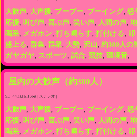
大歓声
,
大声援
,
ブーブー
,
ブーイング
,
怒
応援
,
叫び声
,
喜ぶ声
,
笑い声
,
人間の声
,
喝采
,
メガホン
,
打ち鳴らす
,
打付ける
,
叩
盛上る
,
群集
,
群衆
,
大勢
,
沢山
,
約300人の
ガヤガヤ
,
スポーツ
,
試合
,
競技
,
環境音
,
屋内の大歓声（約300人）
SE | 44.1kHz,16bit | ステレオ |
大歓声
,
大声援
,
ブーブー
,
ブーイング
,
怒
応援
,
叫び声
,
喜ぶ声
,
笑い声
,
人間の声
,
喝采
,
メガホン
,
打ち鳴らす
,
打付ける
,
叩