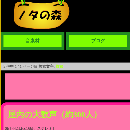
音素材
ブログ
3 件中 1 / 1 ページ目 検索文字:
群衆
屋内の大歓声（約300人）
SE | 44.1kHz,16bit | ステレオ |