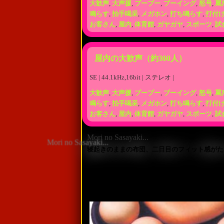
大歓声
,
大声援
,
ブーブー
,
ブーイング
,
怒号
,
罵
鳴らす
,
拍手喝采
,
メガホン
,
打ち鳴らす
,
打付
お客さん
,
屋内
,
体育館
,
ガヤガヤ
,
スポーツ
,
試
屋内の大歓声（約300人）
SE | 44.1kHz,16bit | ステレオ |
大歓声
,
大声援
,
ブーブー
,
ブーイング
,
怒号
,
罵
鳴らす
,
拍手喝采
,
メガホン
,
打ち鳴らす
,
打付
お客さん
,
屋内
,
体育館
,
ガヤガヤ
,
スポーツ
,
試
Mori no Sasayaki...
寝起きのままの布団、二日目のフィット感がた