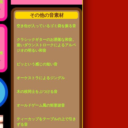
踏
,
その他の音素材
空き缶が入っているゴミ袋を振る音
クラシックギターのお洒落な和音。
速いダウンストロークによるアルペ
ジオの明るい和音
踏
,
ピッという感じの短い音
オーケストラによるジングル
木の枝同士をぶつける音
オールドゲーム風の矩形波音
ティーカップをテーブルの上で引き
ずる音