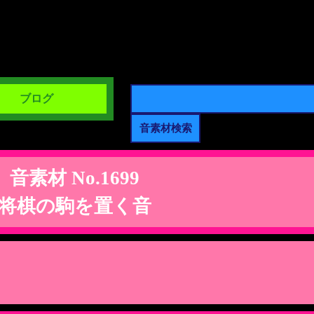
ブログ
音素材 No.1699
将棋の駒を置く音