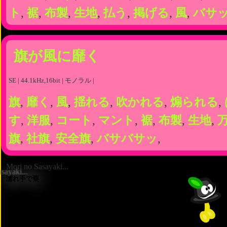
ト
,
裾
,
布製
,
生地
,
払う
,
掲げる
,
風
,
バサ
旗が風に靡く
SE | 44.1kHz,16bit | モノラル |
旗
,
靡く
,
風
,
揺れる
,
吹かれる
,
煽られる
,
す
,
洋服
,
コート
,
マント
,
裾
,
布製
,
生地
,
旗
,
社旗
,
安全旗
,
バサバサッ
,
Mori no Sasayaki...
濡れ手で粟