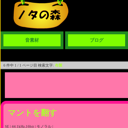
音素材
ブログ
6 件中 1 / 1 ページ目 検索文字:
布製
マントを翻す
SE | 44.1kHz,16bit | モノラル |