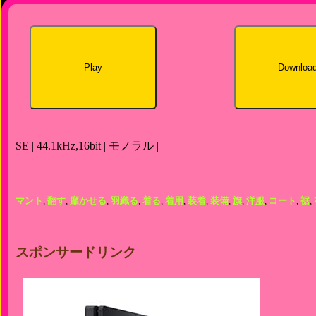
Play
Downloa
SE | 44.1kHz,16bit | モノラル |
マント
,
翻す
,
靡かせる
,
羽織る
,
着る
,
着用
,
装着
,
装備
,
旗
,
洋服
,
コート
,
裾
,
スポンサードリンク