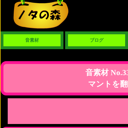
音素材
ブログ
音素材 No.3
マントを翻