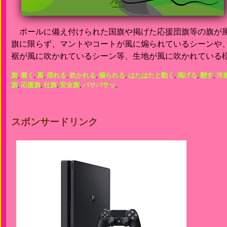
ポールに備え付けられた国旗や掲げた応援団旗等の旗が
旗に限らず、マントやコートが風に煽られているシーンや
裾が風に吹かれているシーン等、生地が風に吹かれている
旗
,
靡く
,
風
,
揺れる
,
吹かれる
,
煽られる
,
はたはたと動く
,
掲げる
,
翻す
,
洋
旗
,
応援旗
,
社旗
,
安全旗
,
バサバサッ
,
スポンサードリンク