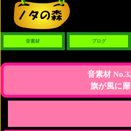
音素材
ブログ
音素材 No.3
旗が風に靡