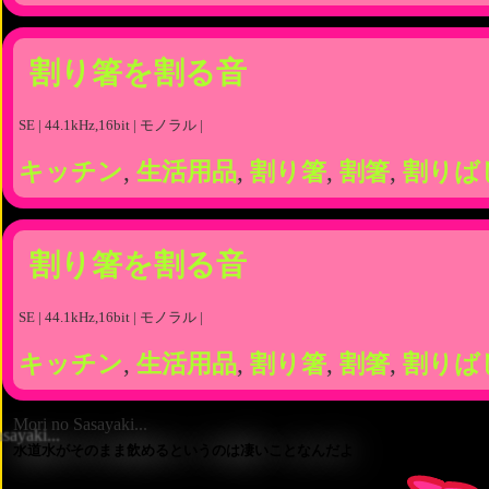
割り箸を割る音
SE | 44.1kHz,16bit | モノラル |
キッチン
,
生活用品
,
割り箸
,
割箸
,
割りば
割り箸を割る音
SE | 44.1kHz,16bit | モノラル |
キッチン
,
生活用品
,
割り箸
,
割箸
,
割りば
Mori no Sasayaki...
水道水がそのまま飲めるというのは凄いことなんだよ