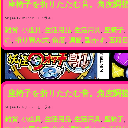
座椅子を折りたたむ音。角度調整
SE | 44.1kHz,16bit | モノラル |
雑貨
,
小道具
,
生活用品
,
生活用具
,
座椅子
,
む
,
折り畳み式
,
角度
,
調節
,
動かす
,
五段
座椅子を折りたたむ音。角度調整
SE | 44.1kHz,16bit | モノラル |
雑貨
,
小道具
,
生活用品
,
生活用具
,
座椅子
,