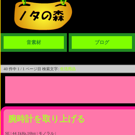
音素材
ブログ
40 件中 1 / 1 ページ目 検索文字:
生活用品
腕時計を取り上げる
SE | 44.1kHz,16bit | モノラル |