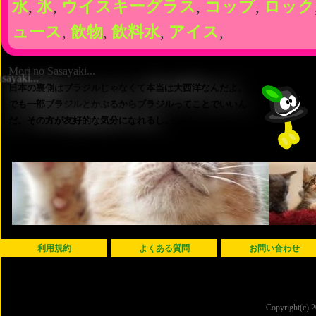
水
,
氷
,
ウイスキーグラス
,
コップ
,
ロック
ュース
,
飲物
,
飲料水
,
アイス
,
Mori no Sasayaki...
日本の裏側はブラジルじゃなくて本当は大西洋なんだよ。
でも一部ブラジルとかぶるからブラジルってことでいいん
だ。その方が友好的な気分になれるし。
利用規約
よくある質問
お問い合わせ
Copyright(c)