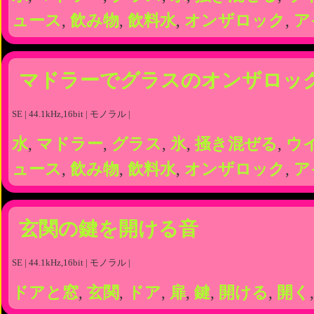
ュース
,
飲み物
,
飲料水
,
オンザロック
,
ア
マドラーでグラスのオンザロッ
SE | 44.1kHz,16bit | モノラル |
水
,
マドラー
,
グラス
,
氷
,
掻き混ぜる
,
ウ
ュース
,
飲み物
,
飲料水
,
オンザロック
,
ア
玄関の鍵を開ける音
SE | 44.1kHz,16bit | モノラル |
ドアと窓
,
玄関
,
ドア
,
扉
,
鍵
,
開ける
,
開く