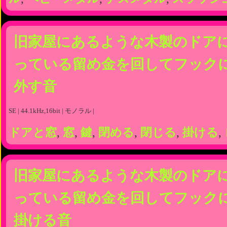
旧家屋にあるような木製のドア
っている留め金を回してフック
外す音
SE | 44.1kHz,16bit | モノラル |
ドアと窓
,
窓
,
鍵
,
閉める
,
閉じる
,
掛ける
,
旧家屋にあるような木製のドア
っている留め金を回してフック
掛ける音