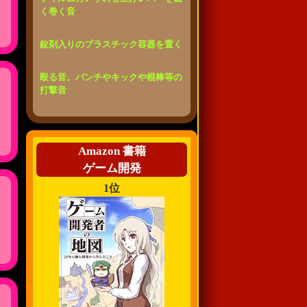
く巻く音
錠剤入りのプラスチック容器を置く
殴る音。パンチやキックや棍棒等の
打撃音
Amazon 書籍
ゲーム開発
1位