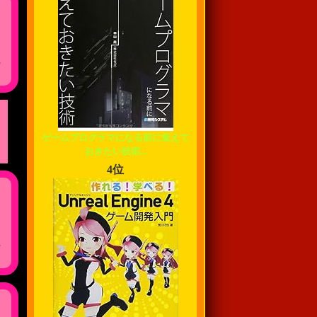
,
ゲームプログラマになる前に覚えて
おきたい技術...
4位
,