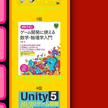
作れる! 学べる! Unreal Engine 4 ゲー
,
ム開...
5位
,
実例で学ぶゲーム開発に使える数
学・物理学入門...
6位
,