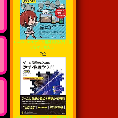
,
Unity5 3D/2Dゲーム開発実践入門 作
りながら覚える...
7位
,
,
ゲーム開発のための数学・物理学入