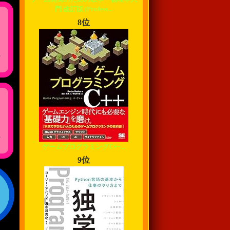
門 改訂版 (Profess...
8位
,
,
ゲームプログラミングC++...
9位