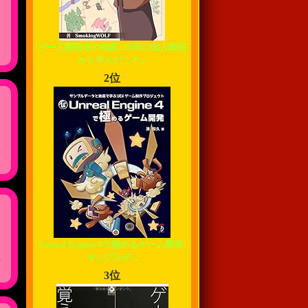
ゲーム開発者の地図: 20年の個人開発
から学んだこと...
2位
,
Unreal Engine 4で極めるゲーム開発:
,
サンプルデ...
3位