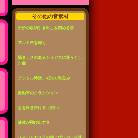
その他の音素材
台所の収納引き出しを閉める音
アルミ缶を叩く
悩ましさのあるシリアスに淡々とし
た曲
デジタル時計。4分の1秒刻み
自動車のクラクション
息を吹き掛ける（短い）
液体が飛び出す音
フィルムカメラの巻上げレバーを速