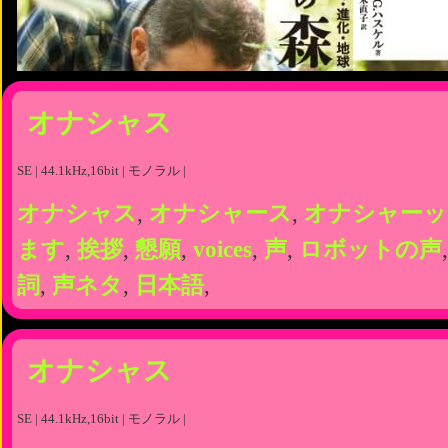
オナシャス
SE | 44.1kHz,16bit | モノラル |
オナシャス
,
オナシャース
,
オナシャーッ
ます
,
挨拶
,
懇願
,
voices
,
声
,
ロボットの声
詞
,
声ネタ
,
日本語
,
オナシャス
SE | 44.1kHz,16bit | モノラル |