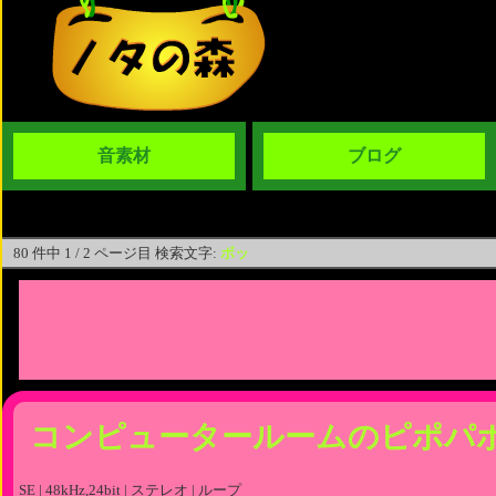
音素材
ブログ
80 件中 1 / 2 ページ目 検索文字:
ボッ
コンピュータールームのピポパ
SE | 48kHz,24bit | ステレオ | ループ