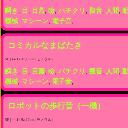
瞬き
,
目
,
目蓋
,
瞼
,
パチクリ
,
擬音
,
人間
,
機械
,
マシーン
,
電子音
,
コミカルなまばたき
SE | 44.1kHz,16bit | モノラル |
瞬き
,
目
,
目蓋
,
瞼
,
パチクリ
,
擬音
,
人間
,
機械
,
マシーン
,
電子音
,
ロボットの歩行音（一機）
SE | 44.1kHz,16bit | モノラル |