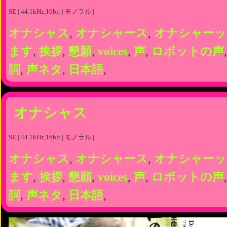
SE | 44.1kHz,16bit | モノラル |
オナシャス
,
オナシャース
,
オナシャーッ
ます
,
挨拶
,
懇願
,
voices
,
声
,
ロボットの声
詞
,
声ネタ
,
日本語
,
オナシャス
SE | 44.1kHz,16bit | モノラル |
オナシャス
,
オナシャース
,
オナシャーッ
ます
,
挨拶
,
懇願
,
voices
,
声
,
ロボットの声
詞
,
声ネタ
,
日本語
,