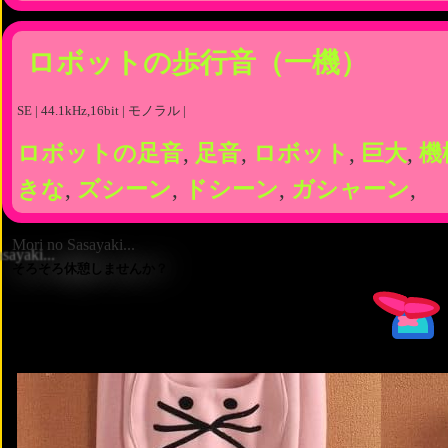
ロボットの歩行音（一機）
SE | 44.1kHz,16bit | モノラル |
ロボットの足音
,
足音
,
ロボット
,
巨大
,
機
きな
,
ズシーン
,
ドシーン
,
ガシャーン
,
Mori no Sasayaki...
そろそろ休憩しませんか？