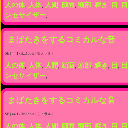
人の体
,
人体
,
人間
,
顔面
,
頭部
,
瞬き
,
目
,
目
ンセサイザー
,
まばたきをするコミカルな音
SE | 44.1kHz,16bit | モノラル |
人の体
,
人体
,
人間
,
顔面
,
頭部
,
瞬き
,
目
,
目
ンセサイザー
,
まばたきをするコミカルな音
SE | 44.1kHz,16bit | モノラル |
人の体
,
人体
,
人間
,
顔面
,
頭部
,
瞬き
,
目
,
目