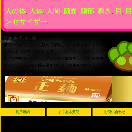
人の体
,
人体
,
人間
,
顔面
,
頭部
,
瞬き
,
目
,
目
ンセサイザー
,
Mori no Sasayaki...
家の中でぴょんぴょん跳ねて移動している小さなクモは
「ハエトリグモ」っていって、コバエ、ダニ、ノミなどの
小さな害虫をハンティングしながら放浪生活している益虫
なんだよ。うっかり踏み潰さないように気をつけよう
利用規約
よくある質問
お問い合わせ