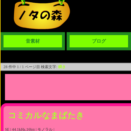
音素材
ブログ
28 件中 1 / 1 ページ目 検索文字:
瞬き
コミカルなまばたき
SE | 44.1kHz,16bit | モノラル |