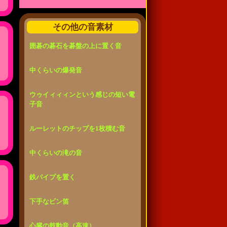
その他の音素材
囲碁の碁石を碁盤の上に置く音
中くらいの爆発音
ウゥイィィィンという感じの短い電
子音
ルーレットのチップを1枚積む音
中くらいの滝の音
鉄パイプを置く
下手なビン笛
心臓の鼓動音（高速）