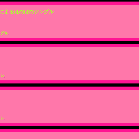
によるほのぼのジングル
ングル
,
ーレ
,
ーレ
,