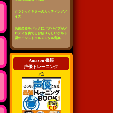
クラシックギターのカッティングノ
イズ
民族楽器をバックにバグパイプがメ
ロディを奏でるお祭りらしいケルト
調のインストゥルメンタル音楽
Amazon 書籍
声優トレーニング
1位