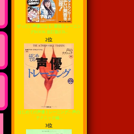
ぜったい声優になる! 最強トレーニン
グBOOK 改訂版(CD...
2位
はじめての声優トレーニング―声の
テクニック編...
3位