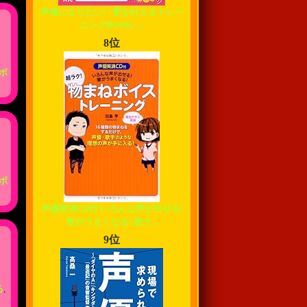
声優になりたい! ~夢を叶えるトレー
ニングBOOK~...
8位
ボ
ボ
声優実演CD付 いろんな声が出せる!
歌がうまくなる! 超ラ...
9位
る
,