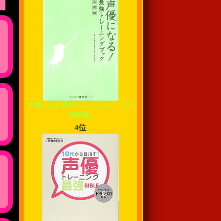
声優になる!最強トレーニングブック
基礎編...
4位