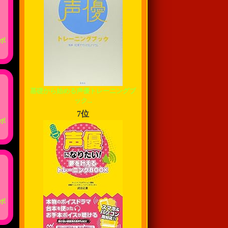
ボ
基礎から始める声優トレーニングブ
ック...
7位
ボ
ボ