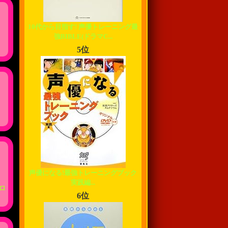
10代から目指す! 声優トレーニング最
強BIBLE(ドラマC...
5位
声優になる!最強トレーニングブック
実践編...
ロ
6位