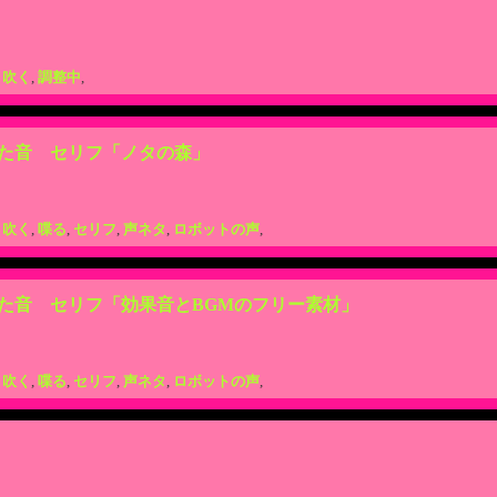
,
吹く
,
調整中
,
た音 セリフ「ノタの森」
,
吹く
,
喋る
,
セリフ
,
声ネタ
,
ロボットの声
,
た音 セリフ「効果音とBGMのフリー素材」
,
吹く
,
喋る
,
セリフ
,
声ネタ
,
ロボットの声
,