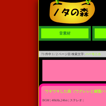
音素材
73 件中 1 / 2 ページ目 検索文字:
ハーモニカ
ウキウキした曲（ウクレレと鍵盤ハ
BGM | 48kHz,24bit | ステレオ |