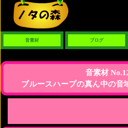
音素材
ブログ
音素材 No.1
ブルースハープの真ん中の音