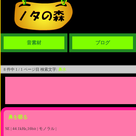
音素材
ブログ
8 件中 1 / 1 ページ目 検索文字:
鼻水
鼻を啜る
SE | 44.1kHz,16bit | モノラル |