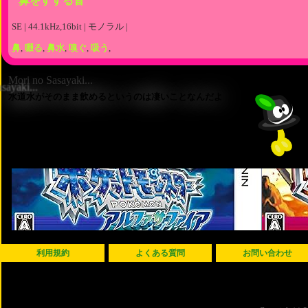
鼻をすする音
SE | 44.1kHz,16bit | モノラル |
鼻
,
啜る
,
鼻水
,
嗅ぐ
,
吸う
,
Mori no Sasayaki...
水道水がそのまま飲めるというのは凄いことなんだよ
利用規約
よくある質問
お問い合わせ