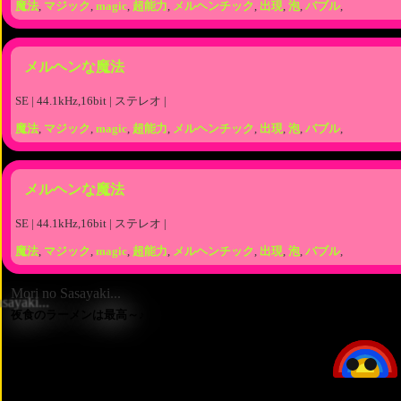
魔法
,
マジック
,
magic
,
超能力
,
メルヘンチック
,
出現
,
泡
,
バブル
,
メルヘンな魔法
SE | 44.1kHz,16bit | ステレオ |
魔法
,
マジック
,
magic
,
超能力
,
メルヘンチック
,
出現
,
泡
,
バブル
,
メルヘンな魔法
SE | 44.1kHz,16bit | ステレオ |
魔法
,
マジック
,
magic
,
超能力
,
メルヘンチック
,
出現
,
泡
,
バブル
,
Mori no Sasayaki...
夜食のラーメンは最高～♪