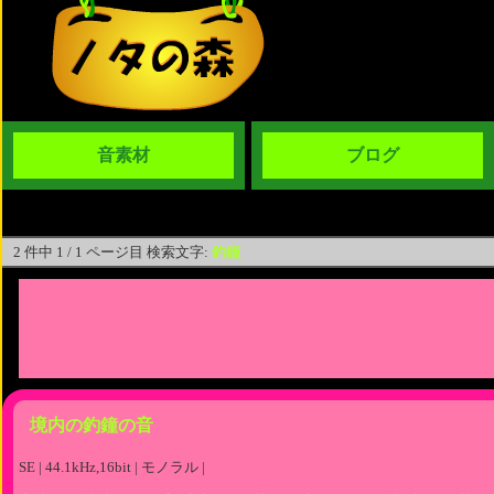
音素材
ブログ
2 件中 1 / 1 ページ目 検索文字:
釣鐘
境内の釣鐘の音
SE | 44.1kHz,16bit | モノラル |