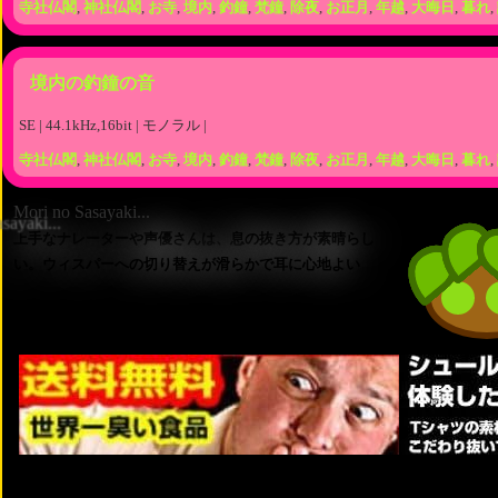
寺社仏閣
,
神社仏閣
,
お寺
,
境内
,
釣鐘
,
梵鐘
,
除夜
,
お正月
,
年越
,
大晦日
,
暮れ
,
境内の釣鐘の音
SE | 44.1kHz,16bit | モノラル |
寺社仏閣
,
神社仏閣
,
お寺
,
境内
,
釣鐘
,
梵鐘
,
除夜
,
お正月
,
年越
,
大晦日
,
暮れ
,
Mori no Sasayaki...
上手なナレーターや声優さんは、息の抜き方が素晴らし
い。ウィスパーへの切り替えが滑らかで耳に心地よい