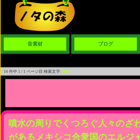
音素材
ブログ
16 件中 1 / 1 ページ目 検索文字:
海外
噴水の周りでくつろぐ人々のざ
があるメキシコ合衆国のエルジ