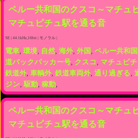
ペルー共和国のクスコ～マチュ
マチュピチュ駅を通る音
SE | 44.1kHz,16bit | モノラル |
電車
,
環境
,
自然
,
海外
,
外国
,
ペルー共和国
道バックパッカー号
,
クスコ
,
マチュピチ
鉄道外
,
車輌外
,
鉄道車両外
,
通り過ぎる
,
ジン
,
駆動
,
稼動
,
ペルー共和国のクスコ～マチュ
マチュピチュ駅を通る音