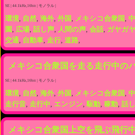
SE | 44.1kHz,16bit | モノラル |
環境
,
自然
,
海外
,
外国
,
メキシコ合衆国
,
園
,
広場
,
話し声
,
人間の声
,
会話
,
ガヤガ
交通
,
自動車
,
走行
,
道路
,
メキシコ合衆国を走る走行中の
SE | 44.1kHz,16bit | モノラル |
環境
,
自然
,
海外
,
外国
,
メキシコ合衆国
,
走行音
,
走行中
,
エンジン
,
駆動
,
稼動
,
話
メキシコ合衆国上空を飛ぶ飛行