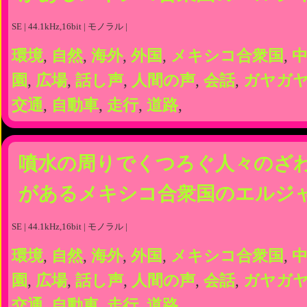
SE | 44.1kHz,16bit | モノラル |
環境
,
自然
,
海外
,
外国
,
メキシコ合衆国
,
園
,
広場
,
話し声
,
人間の声
,
会話
,
ガヤガ
交通
,
自動車
,
走行
,
道路
,
噴水の周りでくつろぐ人々のざ
があるメキシコ合衆国のエルジ
SE | 44.1kHz,16bit | モノラル |
環境
,
自然
,
海外
,
外国
,
メキシコ合衆国
,
園
,
広場
,
話し声
,
人間の声
,
会話
,
ガヤガ
交通
,
自動車
,
走行
,
道路
,