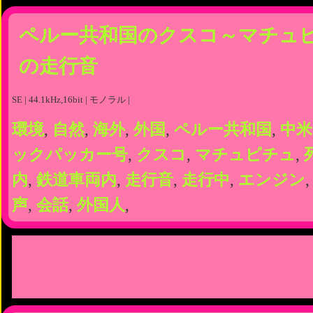
ペルー共和国のクスコ～マチュ
の走行音
SE | 44.1kHz,16bit | モノラル |
環境
,
自然
,
海外
,
外国
,
ペルー共和国
,
中米
ックパッカー号
,
クスコ
,
マチュピチュ
,
内
,
鉄道車両内
,
走行音
,
走行中
,
エンジン
声
,
会話
,
外国人
,