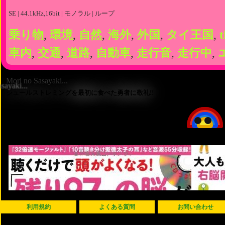
SE | 44.1kHz,16bit | モノラル | ループ
乗り物
,
環境
,
自然
,
海外
,
外国
,
タイ王国
,
t
車内
,
交通
,
道路
,
自動車
,
走行音
,
走行中
,
Mori no Sasayaki...
シュールストレミングを最初に食べた勇者に敬礼!!
利用規約
よくある質問
お問い合わせ