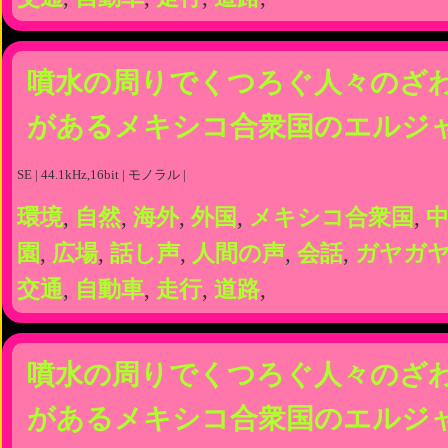
噴水の周りでくつろぐ人々のざ
があるメキシコ合衆国のエルジ
SE | 44.1kHz,16bit | モノラル |
環境
,
自然
,
海外
,
外国
,
メキシコ合衆国
,
園
,
広場
,
話し声
,
人間の声
,
会話
,
ガヤガ
交通
,
自動車
,
走行
,
道路
,
噴水の周りでくつろぐ人々のざ
があるメキシコ合衆国のエルジ