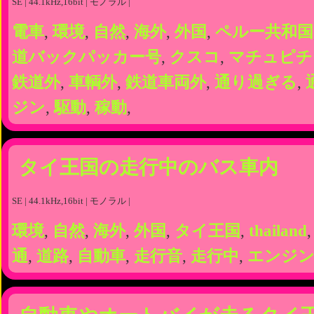
SE | 44.1kHz,16bit | モノラル |
電車
,
環境
,
自然
,
海外
,
外国
,
ペルー共和国
道バックパッカー号
,
クスコ
,
マチュピチ
鉄道外
,
車輌外
,
鉄道車両外
,
通り過ぎる
,
ジン
,
駆動
,
稼動
,
タイ王国の走行中のバス車内
SE | 44.1kHz,16bit | モノラル |
環境
,
自然
,
海外
,
外国
,
タイ王国
,
thailand
通
,
道路
,
自動車
,
走行音
,
走行中
,
エンジ