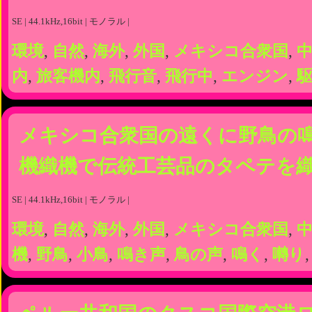
SE | 44.1kHz,16bit | モノラル |
環境
,
自然
,
海外
,
外国
,
メキシコ合衆国
,
内
,
旅客機内
,
飛行音
,
飛行中
,
エンジン
,
メキシコ合衆国の遠くに野鳥の
機織機で伝統工芸品のタペテを
SE | 44.1kHz,16bit | モノラル |
環境
,
自然
,
海外
,
外国
,
メキシコ合衆国
,
機
,
野鳥
,
小鳥
,
鳴き声
,
鳥の声
,
鳴く
,
囀り
,