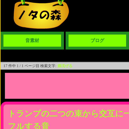
音素材
ブログ
17 件中 1 / 1 ページ目 検索文字:
掻混ぜる
トランプの二つの束から交互に
フルする音