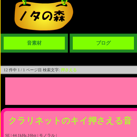
音素材
ブログ
12 件中 1 / 1 ページ目 検索文字:
押さえる
クラリネットのキイ押さえる音
SE | 44.1kHz,16bit | モノラル |