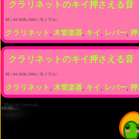
クラリネットのキイ押さえる音
SE | 44.1kHz,16bit | モノラル |
クラリネット
,
木管楽器
,
キイ
,
レバー
,
押
クラリネットのキイ押さえる音
SE | 44.1kHz,16bit | モノラル |
クラリネット
,
木管楽器
,
キイ
,
レバー
,
押
Mori no Sasayaki...
時は金なり