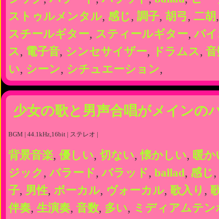
ストゥルメンタル
,
感じ
,
調子
,
胡弓
,
二胡
スチールギター
,
スティールギター
,
バイ
ス
,
電子音
,
シンセサイザー
,
ドラムス
,
音
い
,
シーン
,
シチュエーション
,
少女の歌と男声合唱がメインの
BGM | 44.1kHz,16bit | ステレオ |
背景音楽
,
優しい
,
切ない
,
懐かしい
,
暖か
ジック
,
バラード
,
バラッド
,
ballad
,
感じ
子
,
男性
,
ボーカル
,
ヴォーカル
,
歌入り
,
伴奏
,
生演奏
,
音数
,
多い
,
ミディアムテン