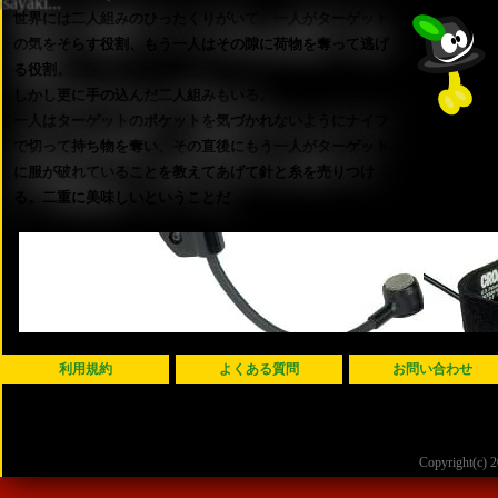
世界には二人組みのひったくりがいて、一人がターゲット
の気をそらす役割、もう一人はその隙に荷物を奪って逃げ
る役割。
しかし更に手の込んだ二人組みもいる。
一人はターゲットのポケットを気づかれないようにナイフ
で切って持ち物を奪い、その直後にもう一人がターゲット
に服が破れていることを教えてあげて針と糸を売りつけ
る。二重に美味しいということだ
利用規約
よくある質問
お問い合わせ
Copyright(c)