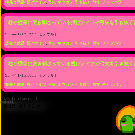
爆発と武器
,
投げナイフ
,
弓矢
,
ボウガン
,
引き抜く
,
外す
,
チャンバラ
,
柱や壁等に突き刺さっている投げナイフや弓矢を引き抜く
SE | 44.1kHz,16bit | モノラル |
爆発と武器
,
投げナイフ
,
弓矢
,
ボウガン
,
引き抜く
,
外す
,
チャンバラ
,
柱や壁等に突き刺さっている投げナイフや弓矢を引き抜く
SE | 44.1kHz,16bit | モノラル |
爆発と武器
,
投げナイフ
,
弓矢
,
ボウガン
,
引き抜く
,
外す
,
チャンバラ
,
Mori no Sasayaki...
音は見つかりましたか？