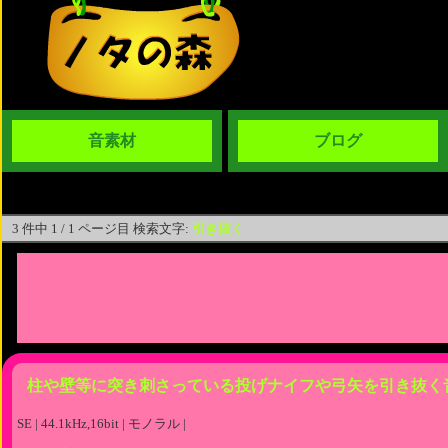
音素材
ブログ
3 件中 1 / 1 ページ目 検索文字:
引き抜く
柱や壁等に突き刺さっている投げナイフや弓矢を引き抜く
SE | 44.1kHz,16bit | モノラル |