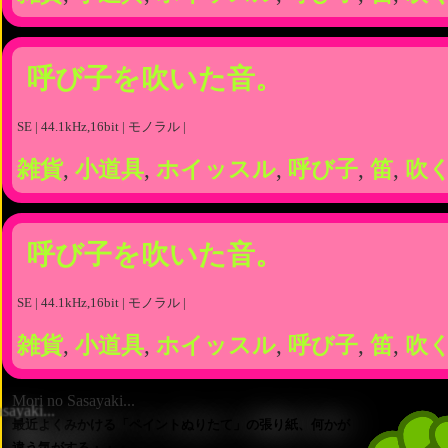
呼び子を吹いた音。
SE | 44.1kHz,16bit | モノラル |
雑貨
,
小道具
,
ホイッスル
,
呼び子
,
笛
,
吹
呼び子を吹いた音。
SE | 44.1kHz,16bit | モノラル |
雑貨
,
小道具
,
ホイッスル
,
呼び子
,
笛
,
吹
Mori no Sasayaki...
最近よくみかける「ペイントぬりたて」の張り紙、何かが
違う気がする・・・