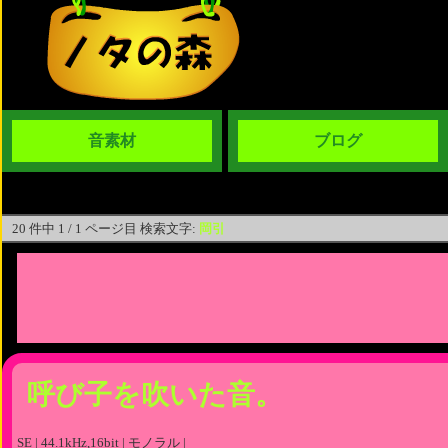
音素材
ブログ
20 件中 1 / 1 ページ目 検索文字:
岡引
呼び子を吹いた音。
SE | 44.1kHz,16bit | モノラル |