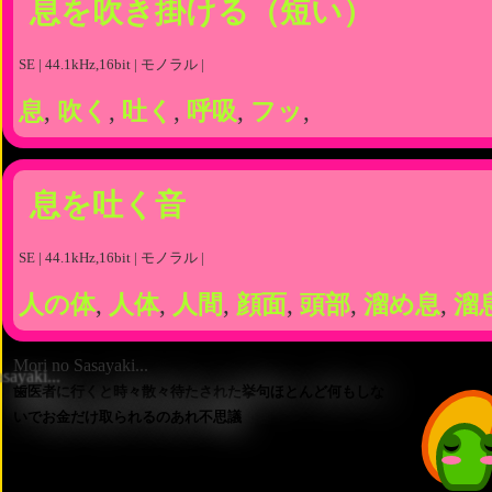
息を吹き掛ける（短い）
SE | 44.1kHz,16bit | モノラル |
息
,
吹く
,
吐く
,
呼吸
,
フッ
,
息を吐く音
SE | 44.1kHz,16bit | モノラル |
人の体
,
人体
,
人間
,
顔面
,
頭部
,
溜め息
,
溜
Mori no Sasayaki...
歯医者に行くと時々散々待たされた挙句ほとんど何もしな
いでお金だけ取られるのあれ不思議