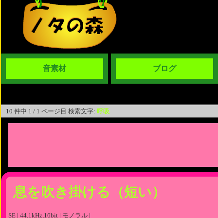
音素材
ブログ
10 件中 1 / 1 ページ目 検索文字:
呼吸
息を吹き掛ける（短い）
SE | 44.1kHz,16bit | モノラル |