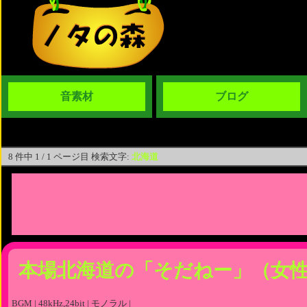
音素材
ブログ
8 件中 1 / 1 ページ目 検索文字:
北海道
本場北海道の「そだねー」（女
BGM | 48kHz,24bit | モノラル |