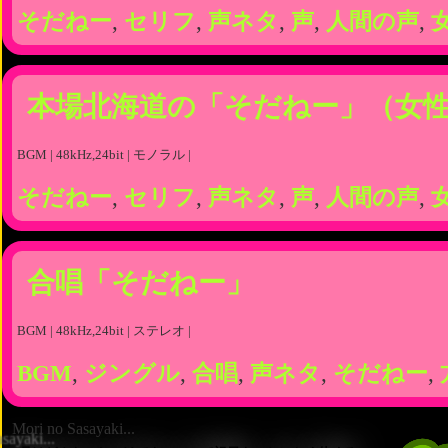
そだねー
,
セリフ
,
声ネタ
,
声
,
人間の声
,
本場北海道の「そだねー」（女
BGM | 48kHz,24bit | モノラル |
そだねー
,
セリフ
,
声ネタ
,
声
,
人間の声
,
合唱「そだねー」
BGM | 48kHz,24bit | ステレオ |
BGM
,
ジングル
,
合唱
,
声ネタ
,
そだねー
,
Mori no Sasayaki...