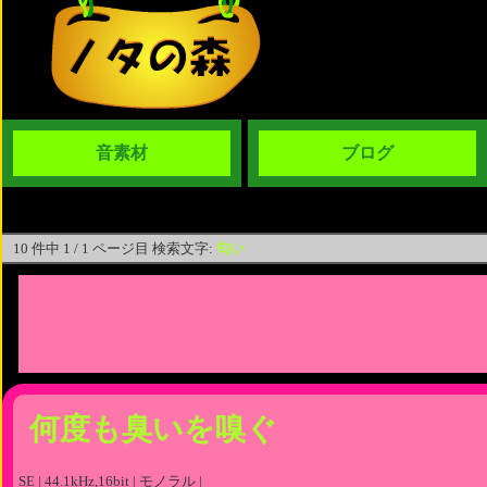
音素材
ブログ
10 件中 1 / 1 ページ目 検索文字:
匂い
何度も臭いを嗅ぐ
SE | 44.1kHz,16bit | モノラル |