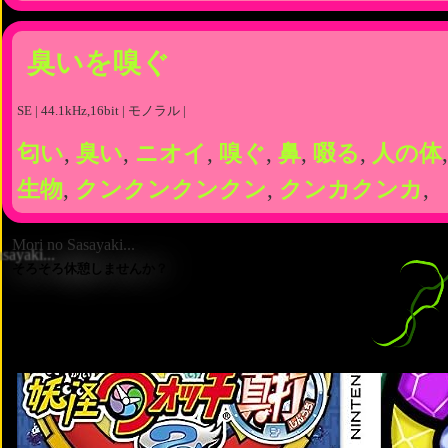
臭いを嗅ぐ
SE | 44.1kHz,16bit | モノラル |
匂い
,
臭い
,
ニオイ
,
嗅ぐ
,
鼻
,
啜る
,
人の体
生物
,
クンクンクンクン
,
クンカクンカ
,
Mori no Sasayaki...
そろそろ休憩しませんか？