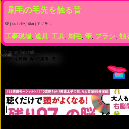
刷毛の毛先を触る音
SE | 44.1kHz,16bit | モノラル |
工事現場
,
道具
,
工具
,
刷毛
,
筆
,
ブラシ
,
触
Mori no Sasayaki...
ナマコを最初に食べた勇者に敬礼!!