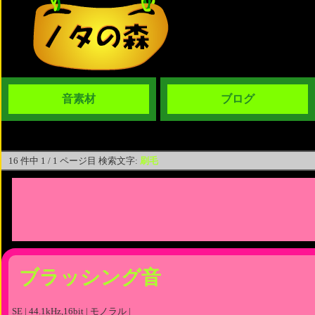
音素材
ブログ
16 件中 1 / 1 ページ目 検索文字:
刷毛
ブラッシング音
SE | 44.1kHz,16bit | モノラル |