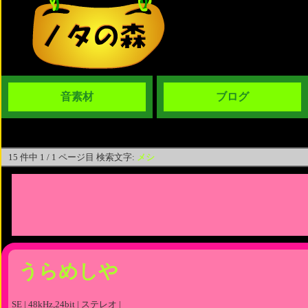
音素材
ブログ
15 件中 1 / 1 ページ目 検索文字:
メシ
うらめしや
SE | 48kHz,24bit | ステレオ |