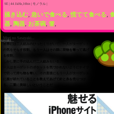
SE | 44.1kHz,16bit | モノラル |
掻き込む
,
急いで食べる
,
慌てて食べる
,
器
,
陶器
,
お茶碗
,
箸
,
Mori no Sasayaki...
世界には二人組みのひったくりがいて、一人がターゲット
の気をそらす役割、もう一人はその隙に荷物を奪って逃げ
る役割。
しかし更に手の込んだ二人組みもいる。
一人はターゲットのポケットを気づかれないようにナイフ
で切って持ち物を奪い、その直後にもう一人がターゲット
に服が破れていることを教えてあげて針と糸を売りつけ
る。二重に美味しいということだ