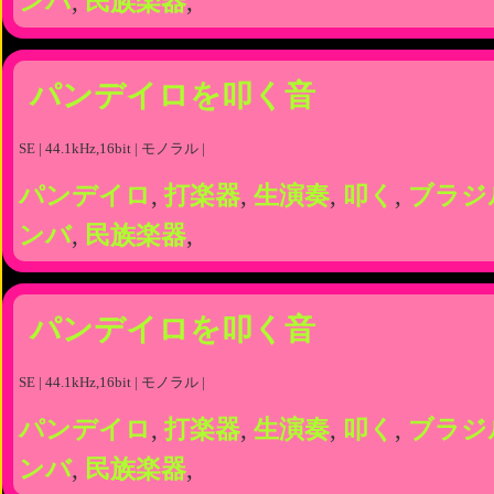
ンバ
,
民族楽器
,
パンデイロを叩く音
SE | 44.1kHz,16bit | モノラル |
パンデイロ
,
打楽器
,
生演奏
,
叩く
,
ブラジ
ンバ
,
民族楽器
,
パンデイロを叩く音
SE | 44.1kHz,16bit | モノラル |
パンデイロ
,
打楽器
,
生演奏
,
叩く
,
ブラジ
ンバ
,
民族楽器
,