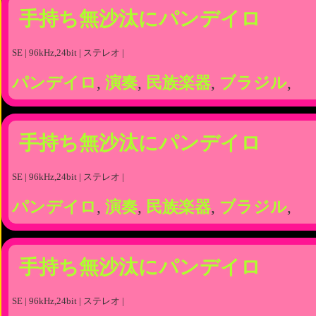
手持ち無沙汰にパンデイロ
SE | 96kHz,24bit | ステレオ |
パンデイロ
,
演奏
,
民族楽器
,
ブラジル
,
手持ち無沙汰にパンデイロ
SE | 96kHz,24bit | ステレオ |
パンデイロ
,
演奏
,
民族楽器
,
ブラジル
,
手持ち無沙汰にパンデイロ
SE | 96kHz,24bit | ステレオ |