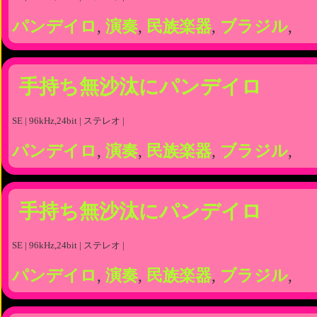
パンデイロ
,
演奏
,
民族楽器
,
ブラジル
,
手持ち無沙汰にパンデイロ
SE | 96kHz,24bit | ステレオ |
パンデイロ
,
演奏
,
民族楽器
,
ブラジル
,
手持ち無沙汰にパンデイロ
SE | 96kHz,24bit | ステレオ |
パンデイロ
,
演奏
,
民族楽器
,
ブラジル
,