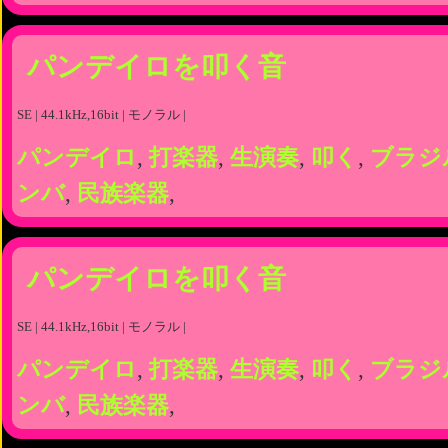
パンデイロを叩く音
SE | 44.1kHz,16bit | モノラル |
パンデイロ
,
打楽器
,
生演奏
,
叩く
,
ブラジ
ンバ
,
民族楽器
,
パンデイロを叩く音
SE | 44.1kHz,16bit | モノラル |
パンデイロ
,
打楽器
,
生演奏
,
叩く
,
ブラジ
ンバ
,
民族楽器
,