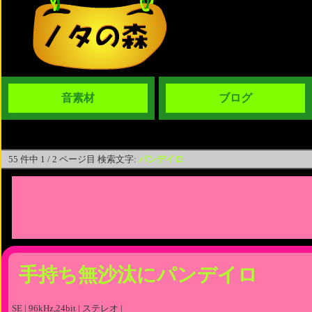
音素材
ブログ
55 件中 1 / 2 ページ目 検索文字:
パンデイロ
手持ち無沙汰にパンデイロ
SE | 96kHz,24bit | ステレオ |