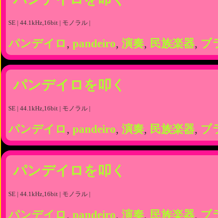
SE | 44.1kHz,16bit | モノラル |
パンデイロ
,
pandeiro
,
演奏
,
民族楽器
,
ブ
パンデイロを叩く
SE | 44.1kHz,16bit | モノラル |
パンデイロ
,
pandeiro
,
演奏
,
民族楽器
,
ブ
パンデイロを叩く
SE | 44.1kHz,16bit | モノラル |
パンデイロ
,
pandeiro
,
演奏
,
民族楽器
,
ブ