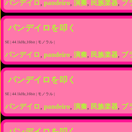
パンデイロ
,
pandeiro
,
演奏
,
民族楽器
,
ブ
パンデイロを叩く
SE | 44.1kHz,16bit | モノラル |
パンデイロ
,
pandeiro
,
演奏
,
民族楽器
,
ブ
パンデイロを叩く
SE | 44.1kHz,16bit | モノラル |
パンデイロ
,
pandeiro
,
演奏
,
民族楽器
,
ブ
パンデイロを叩く